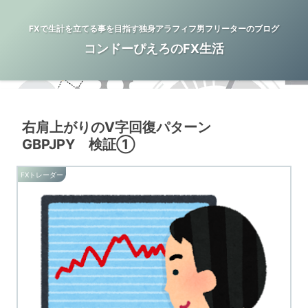
FXで生計を立てる事を目指す独身アラフィフ男フリーターのブログ
コンドーぴえろのFX生活
右肩上がりのV字回復パターン
GBPJPY 検証①
FXトレーダー