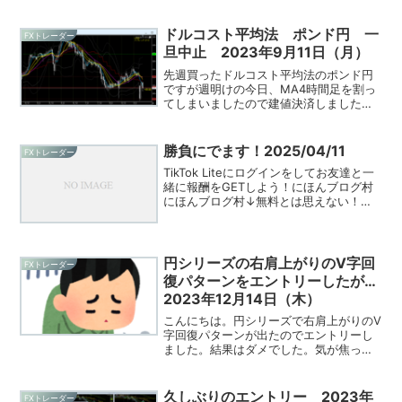
たので損切りラインに来る前に損切り。
その後直近高値付近まで上昇していきま
した。
ドルコスト平均法 ポンド円 一
FXトレーダー
旦中止 2023年9月11日（月）
先週買ったドルコスト平均法のポンド円
ですが週明けの今日、MA4時間足を割っ
てしまいましたので建値決済しました。
下がっても買い増しをしていくのが本来
のやり方なのですが、しっかりとしたル
ールが決まってないのと大暴落した時の
勝負にでます！2025/04/11
FXトレーダー
事も考えてルール作りをしなければいけ
TikTok Liteにログインをしてお友達と一
ないと思い一旦中止します。
緒に報酬をGETしよう！にほんブログ村
にほんブログ村↓無料とは思えない！
↓↓通貨ペアの相関関係がよく分かりま
す！↓↓MT4の注文、決済が簡単に！
↓↓初心者の方におすすめのFX口座です
↓↓FX口...
円シリーズの右肩上がりのV字回
FXトレーダー
復パターンをエントリーしたが…
2023年12月14日（木）
こんにちは。円シリーズで右肩上がりのV
字回復パターンが出たのでエントリーし
ました。結果はダメでした。気が焦って
しまい、V字回復が十分でないのにエント
リーしてしまったのは良くなかったです
が、損切りがしっかり出来たのが良かっ
久しぶりのエントリー 2023年
FXトレーダー