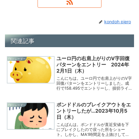
kondoh piero
関連記事
ユーロ円の右肩上がりのV字回復
FXトレーダー
パターンをエントリー 2024年
2月1日（木）
こんにちは。ユーロ円で右肩上がりのV字
回復パターンをエントリーしました。成
行で158.495でエントリーし、損切ライ
ンをサポートラインの下の158.421、利食
いラインをフィボナッチエキスパンショ
ンの100％の158.995で設定。その後、上
ポンドドルのブレイクアウトをエ
FXトレーダー
手く伸びてくれて利益を得ることができ
ントリーしたが…2023年10月5
ました。
日（木）
こんばんは。ポンドドルが直近安値を下
にブレイクしたので戻った所をショー
ト。しかし、MA1時間足を上抜けしてき