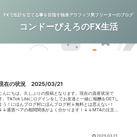
FXで生計を立てる事を目指す独身アラフィフ男フリーターのブログ
コンドーぴえろのFX生活
現在の状況 2025/03/21
こんにちは。久しぶりの投稿となります。現在の資産状況で
す。TikTok Liteにログインをしてお友達と一緒に報酬をGETし
よう！にほんブログ村にほんブログ村↓無料とは思えない！
↓↓通貨ペアの相関関係がよく分かります！↓↓MT4の注文、
決済...
2025.03.21