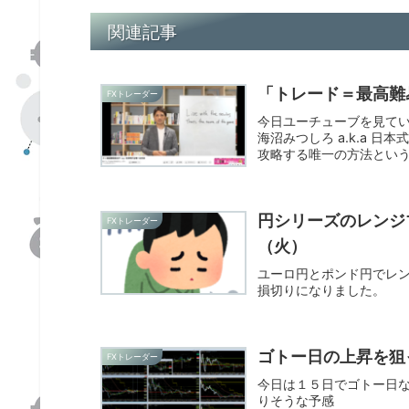
関連記事
「トレード＝最高難
FXトレーダー
今日ユーチューブを見て
海沼みつしろ a.k.a 
攻略する唯一の方法とい
円シリーズのレンジ
FXトレーダー
（火）
ユーロ円とポンド円でレ
損切りになりました。
ゴトー日の上昇を狙
FXトレーダー
今日は１５日でゴトー日
りそうな予感