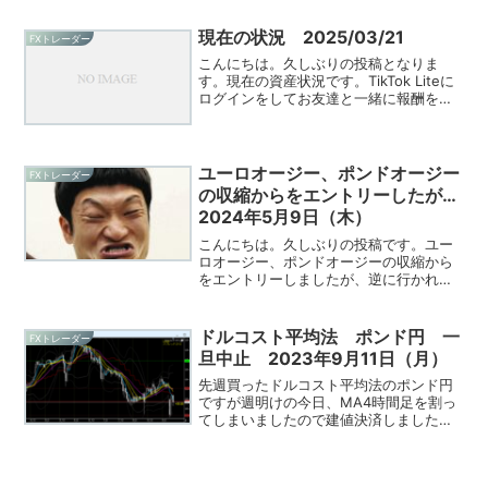
復パターンが出現しました。まだ詳しく
検証してないのですが勝率が高く、利幅
現在の状況 2025/03/21
FXトレーダー
も大きく取れるパターンだと思います。
こんにちは。久しぶりの投稿となりま
引きこもり投資家さんもXで仰っていま
す。現在の資産状況です。TikTok Liteに
す。
ログインをしてお友達と一緒に報酬を
GETしよう！にほんブログ村にほんブロ
グ村↓無料とは思えない！↓↓通貨ペア
の相関関係がよく分かります！↓↓MT4
の注文、決済...
ユーロオージー、ポンドオージー
FXトレーダー
の収縮からをエントリーしたが…
2024年5月9日（木）
こんにちは。久しぶりの投稿です。ユー
ロオージー、ポンドオージーの収縮から
をエントリーしましたが、逆に行かれ損
切りとなりました。
ドルコスト平均法 ポンド円 一
FXトレーダー
旦中止 2023年9月11日（月）
先週買ったドルコスト平均法のポンド円
ですが週明けの今日、MA4時間足を割っ
てしまいましたので建値決済しました。
下がっても買い増しをしていくのが本来
のやり方なのですが、しっかりとしたル
ールが決まってないのと大暴落した時の